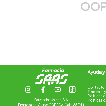
OOP
7
.
vitamina c
8
.
amoxicilina
9
.
slinda
10
.
atorvastatina
Ayuda y
Contacto 
Términos y
Políticas 
Farmacias Unidas, S.A.
Políticas 
Empresa del Grupo COBECA. Calle 85 Edif.