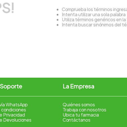
S!
Comprueba los términos ingre
Intenta utilizar una sola palabra
Utiliza términos genéricos en l
Intenta buscar sinónimos del 
 Soporte
La Empresa
vía WhatsApp
Quiénes somos
 condiciones
Trabaja con nosotros
de Privacidad
Ubica tu farmacia
de Devoluciones
Contáctanos