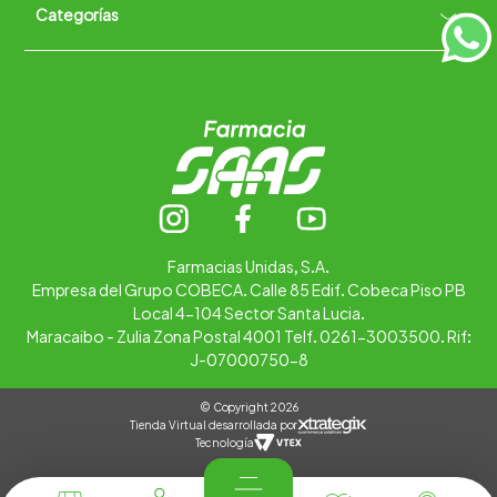
Categorías
Quiénes somos
+
Trabaja con nosotros
Ubica tu farmacia
Contáctanos
Alimentos
Cuidado personal
Hogar
Infantil
Medicamentos
Salud
Farmacias Unidas, S.A.
Empresa del Grupo COBECA. Calle 85 Edif. Cobeca Piso PB
Local 4-104 Sector Santa Lucia.
Maracaibo - Zulia Zona Postal 4001 Telf. 0261-3003500. Rif:
J-07000750-8
© Copyright 2026
Tienda Virtual desarrollada por
Tecnología