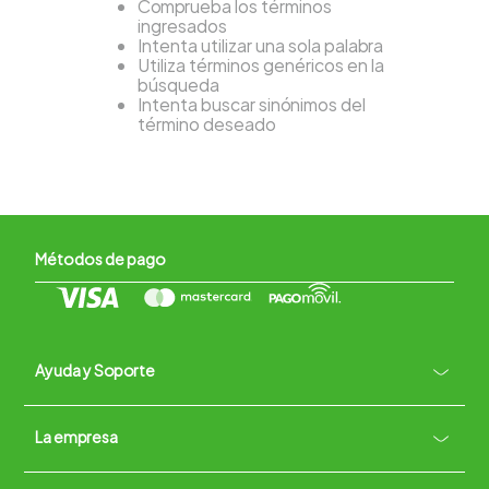
Comprueba los términos
ingresados
Intenta utilizar una sola palabra
Utiliza términos genéricos en la
búsqueda
Intenta buscar sinónimos del
término deseado
Métodos de pago
Ayuda y Soporte
+
La empresa
Contacto vía WhatsApp
+
Términos y condiciones
Políticas de Privacidad
Políticas de Devoluciones