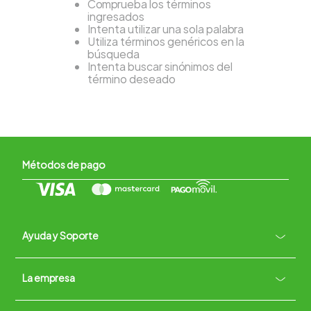
Comprueba los términos
ingresados
Intenta utilizar una sola palabra
Utiliza términos genéricos en la
búsqueda
Intenta buscar sinónimos del
término deseado
Métodos de pago
Ayuda y Soporte
+
La empresa
Contacto vía WhatsApp
+
Términos y condiciones
Políticas de Privacidad
Políticas de Devoluciones