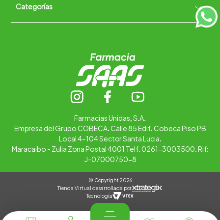
Categorías
Quiénes somos
+
Trabaja con nosotros
Ubica tu farmacia
Contáctanos
Alimentos
Cuidado personal
Hogar
Infantil
Medicamentos
Salud
Farmacias Unidas, S.A.
Empresa del Grupo COBECA. Calle 85 Edif. Cobeca Piso PB
Local 4-104 Sector Santa Lucia.
Maracaibo - Zulia Zona Postal 4001 Telf. 0261-3003500. Rif:
J-07000750-8
© Copyright 2026
Tienda Virtual desarrollada por
Tecnología