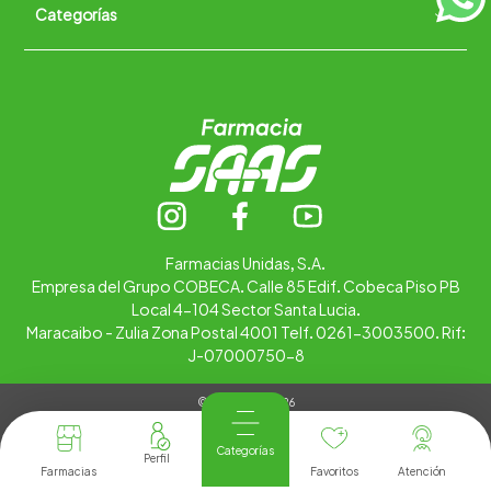
Categorías
Quiénes somos
+
Trabaja con nosotros
Ubica tu farmacia
Contáctanos
Alimentos
Cuidado personal
Hogar
Infantil
Medicamentos
Salud
Farmacias Unidas, S.A.
Empresa del Grupo COBECA. Calle 85 Edif. Cobeca Piso PB
Local 4-104 Sector Santa Lucia.
Maracaibo - Zulia Zona Postal 4001 Telf. 0261-3003500. Rif:
J-07000750-8
© Copyright 2026
Tienda Virtual desarrollada por
Tecnología
Categorías
Farmacias
Favoritos
Atención