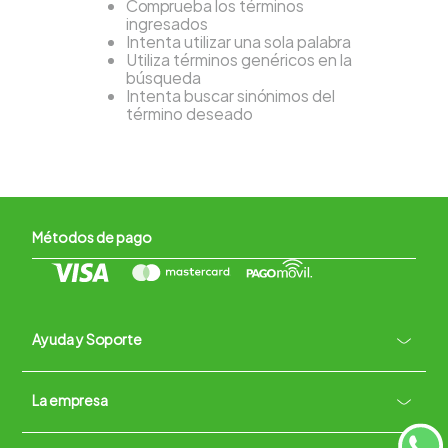
Comprueba los términos
ingresados
Intenta utilizar una sola palabra
Utiliza términos genéricos en la
búsqueda
Intenta buscar sinónimos del
término deseado
Métodos de pago
Ayuda y Soporte
+
La empresa
Contacto vía WhatsApp
+
Términos y condiciones
Políticas de Privacidad
Políticas de Devoluciones