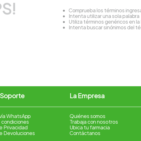
S!
Comprueba los términos ingre
Intenta utilizar una sola palabra
Utiliza términos genéricos en l
Intenta buscar sinónimos del 
 Soporte
La Empresa
vía WhatsApp
Quiénes somos
 condiciones
Trabaja con nosotros
de Privacidad
Ubica tu farmacia
de Devoluciones
Contáctanos