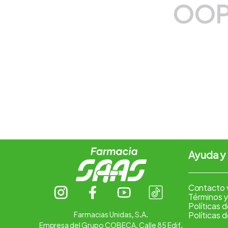
OOP
7
.
vitamina c
8
.
amoxicilina
9
.
slinda
10
.
atorvastatina
Ayuda y
Contacto 
Términos y
Políticas 
Farmacias Unidas, S.A.
Políticas 
Empresa del Grupo COBECA. Calle 85 Edif.