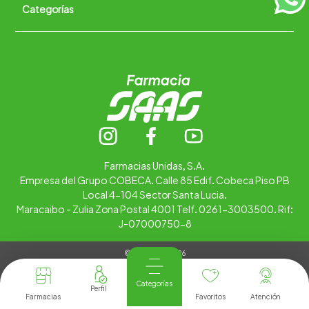
Categorías
Quiénes somos
+
Trabaja con nosotros
Ubica tu farmacia
Contáctanos
Alimentos
Cuidado personal
Hogar
Infantil
Medicamentos
Salud
Farmacias Unidas, S.A.
Empresa del Grupo COBECA. Calle 85 Edif. Cobeca Piso PB
Local 4-104 Sector Santa Lucia.
Maracaibo - Zulia Zona Postal 4001 Telf. 0261-3003500. Rif:
J-07000750-8
© Copyright 2026
Tienda Virtual desarrollada por
Tecnología
Categorías
Farmacias
Favoritos
Atención