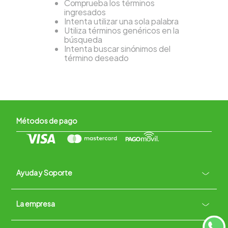
Comprueba los términos
ingresados
Intenta utilizar una sola palabra
Utiliza términos genéricos en la
búsqueda
Intenta buscar sinónimos del
término deseado
Métodos de pago
Ayuda y Soporte
+
La empresa
Contacto vía WhatsApp
+
Términos y condiciones
Políticas de Privacidad
Políticas de Devoluciones