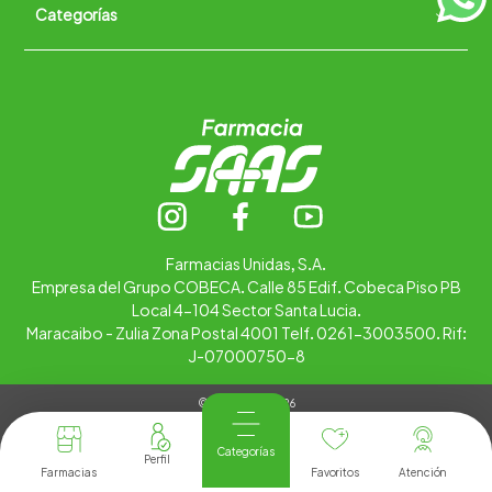
Categorías
Quiénes somos
+
Trabaja con nosotros
Ubica tu farmacia
Contáctanos
Alimentos
Cuidado personal
Hogar
Infantil
Medicamentos
Salud
Farmacias Unidas, S.A.
Empresa del Grupo COBECA. Calle 85 Edif. Cobeca Piso PB
Local 4-104 Sector Santa Lucia.
Maracaibo - Zulia Zona Postal 4001 Telf. 0261-3003500. Rif:
J-07000750-8
© Copyright 2026
Tienda Virtual desarrollada por
Tecnología
Categorías
Farmacias
Favoritos
Atención