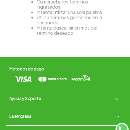
Comprueba los términos
ingresados
Intenta utilizar una sola palabra
Utiliza términos genéricos en la
búsqueda
Intenta buscar sinónimos del
término deseado
Métodos de pago
Ayuda y Soporte
+
La empresa
Contacto vía WhatsApp
+
Términos y condiciones
Políticas de Privacidad
Políticas de Devoluciones