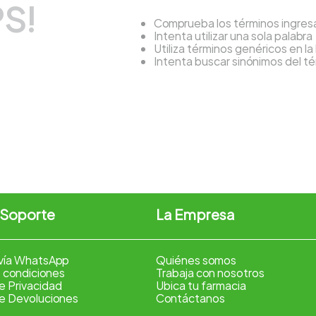
S!
Comprueba los términos ingre
Intenta utilizar una sola palabra
Utiliza términos genéricos en l
Intenta buscar sinónimos del 
 Soporte
La Empresa
vía WhatsApp
Quiénes somos
 condiciones
Trabaja con nosotros
de Privacidad
Ubica tu farmacia
de Devoluciones
Contáctanos