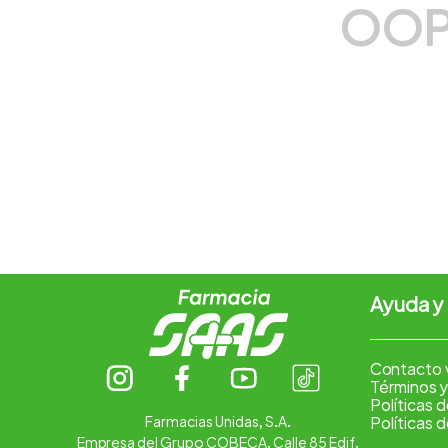
OOP
7
.
vitamina c
8
.
amoxicilina
9
.
slinda
10
.
atorvastatina
Ayuda y
Contacto 
Términos y
Políticas 
Farmacias Unidas, S.A.
Políticas 
Empresa del Grupo COBECA. Calle 85 Edif.