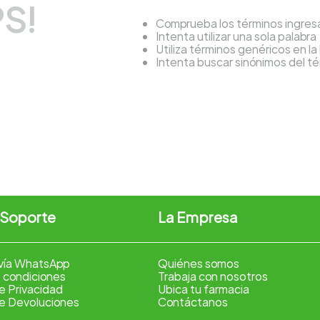
S!
Comprueba los términos ingre
Intenta utilizar una sola palabra
Utiliza términos genéricos en l
Intenta buscar sinónimos del 
 Soporte
La Empresa
vía WhatsApp
Quiénes somos
 condiciones
Trabaja con nosotros
de Privacidad
Ubica tu farmacia
de Devoluciones
Contáctanos