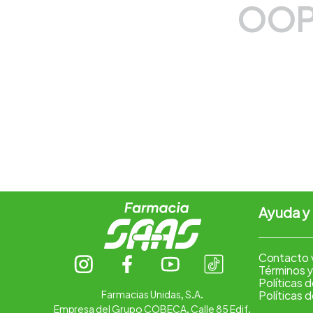
OOP
7
.
vitamina c
8
.
amoxicilina
9
.
slinda
10
.
atorvastatina
Ayuda y
Contacto 
Términos y
Políticas 
Farmacias Unidas, S.A.
Políticas 
Empresa del Grupo COBECA. Calle 85 Edif.