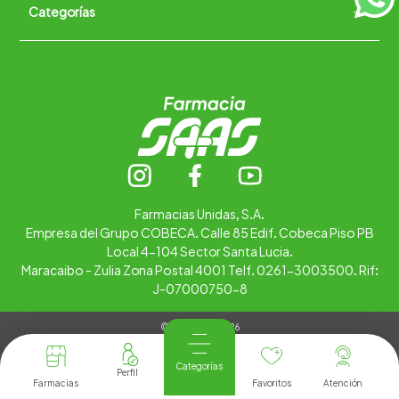
Categorías
Quiénes somos
+
Trabaja con nosotros
Ubica tu farmacia
Contáctanos
Alimentos
Cuidado personal
Hogar
Infantil
Medicamentos
Salud
Farmacias Unidas, S.A.
Empresa del Grupo COBECA. Calle 85 Edif. Cobeca Piso PB
Local 4-104 Sector Santa Lucia.
Maracaibo - Zulia Zona Postal 4001 Telf. 0261-3003500. Rif:
J-07000750-8
© Copyright 2026
Tienda Virtual desarrollada por
Tecnología
Categorías
Farmacias
Favoritos
Atención