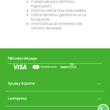
Comprueba los términos
ingresados
Intenta utilizar una sola palabra
Utiliza términos genéricos en la
búsqueda
Intenta buscar sinónimos del
término deseado
Métodos de pago
Ayuda y Soporte
+
La empresa
Contacto vía WhatsApp
+
Términos y condiciones
Políticas de Privacidad
Políticas de Devoluciones