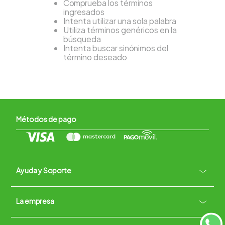
Comprueba los términos
ingresados
Intenta utilizar una sola palabra
Utiliza términos genéricos en la
búsqueda
Intenta buscar sinónimos del
término deseado
Métodos de pago
Ayuda y Soporte
+
La empresa
Contacto vía WhatsApp
+
Términos y condiciones
Políticas de Privacidad
Políticas de Devoluciones