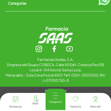
Categorías
Quiénes somos
+
Trabaja con nosotros
Ubica tu farmacia
Contáctanos
Alimentos
Cuidado personal
Hogar
Infantil
Medicamentos
Salud
Farmacias Unidas, S.A.
Empresa del Grupo COBECA. Calle 85 Edif. Cobeca Piso PB
Local 4-104 Sector Santa Lucia.
Maracaibo - Zulia Zona Postal 4001 Telf. 0261-3003500. Rif:
J-07000750-8
© Copyright 2026
Tienda Virtual desarrollada por
Tecnología
Categorías
Farmacias
Favoritos
Atención