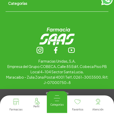
Categorías
Quiénes somos
+
Trabaja con nosotros
Ubica tu farmacia
Contáctanos
Alimentos
Cuidado personal
Hogar
Infantil
Medicamentos
Salud
Farmacias Unidas, S.A.
Empresa del Grupo COBECA. Calle 85 Edif. Cobeca Piso PB
Local 4-104 Sector Santa Lucia.
Maracaibo - Zulia Zona Postal 4001 Telf. 0261-3003500. Rif:
J-07000750-8
© Copyright 2026
Tienda Virtual desarrollada por
Tecnología
Categorías
Farmacias
Favoritos
Atención