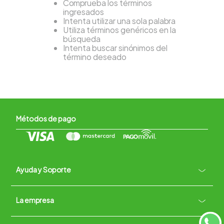
Comprueba los términos
ingresados
Intenta utilizar una sola palabra
Utiliza términos genéricos en la
búsqueda
Intenta buscar sinónimos del
término deseado
Métodos de pago
Ayuda y Soporte
+
La empresa
Contacto vía WhatsApp
+
Términos y condiciones
Políticas de Privacidad
Políticas de Devoluciones