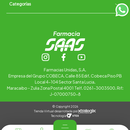
Categorías
Quiénes somos
+
Trabaja con nosotros
Ubica tu farmacia
Contáctanos
Alimentos
Cuidado personal
Hogar
Infantil
Medicamentos
Salud
Farmacias Unidas, S.A.
Empresa del Grupo COBECA. Calle 85 Edif. Cobeca Piso PB
Local 4-104 Sector Santa Lucia.
Maracaibo - Zulia Zona Postal 4001 Telf. 0261-3003500. Rif:
J-07000750-8
© Copyright 2026
Tienda Virtual desarrollada por
Tecnología