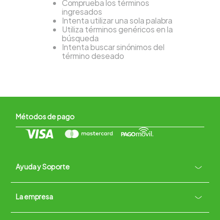
Comprueba los términos
ingresados
Intenta utilizar una sola palabra
Utiliza términos genéricos en la
búsqueda
Intenta buscar sinónimos del
término deseado
Métodos de pago
Ayuda y Soporte
+
La empresa
Contacto vía WhatsApp
+
Términos y condiciones
Políticas de Privacidad
Políticas de Devoluciones