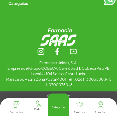
Categorías
Quiénes somos
+
Trabaja con nosotros
Ubica tu farmacia
Contáctanos
Alimentos
Cuidado personal
Hogar
Infantil
Medicamentos
Salud
Farmacias Unidas, S.A.
Empresa del Grupo COBECA. Calle 85 Edif. Cobeca Piso PB
Local 4-104 Sector Santa Lucia.
Maracaibo - Zulia Zona Postal 4001 Telf. 0261-3003500. Rif:
J-07000750-8
© Copyright 2026
Tienda Virtual desarrollada por
Tecnología
Categorías
Farmacias
Favoritos
Atención