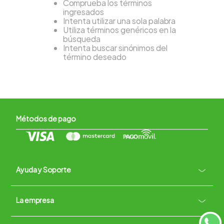
Comprueba los términos
ingresados
Intenta utilizar una sola palabra
Utiliza términos genéricos en la
búsqueda
Intenta buscar sinónimos del
término deseado
Métodos de pago
Ayuda y Soporte
+
La empresa
Contacto vía WhatsApp
+
Términos y condiciones
Políticas de Privacidad
Políticas de Devoluciones