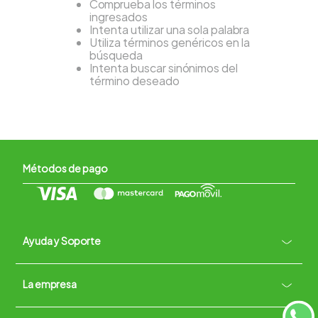
Comprueba los términos
ingresados
Intenta utilizar una sola palabra
Utiliza términos genéricos en la
búsqueda
Intenta buscar sinónimos del
término deseado
Métodos de pago
Ayuda y Soporte
+
La empresa
Contacto vía WhatsApp
+
Términos y condiciones
Políticas de Privacidad
Políticas de Devoluciones