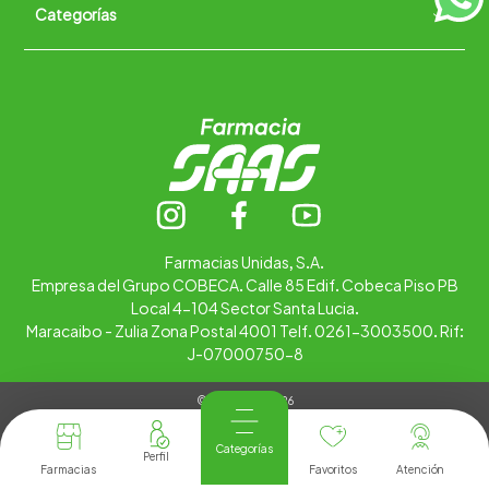
Categorías
Quiénes somos
+
Trabaja con nosotros
Ubica tu farmacia
Contáctanos
Alimentos
Cuidado personal
Hogar
Infantil
Medicamentos
Salud
Farmacias Unidas, S.A.
Empresa del Grupo COBECA. Calle 85 Edif. Cobeca Piso PB
Local 4-104 Sector Santa Lucia.
Maracaibo - Zulia Zona Postal 4001 Telf. 0261-3003500. Rif:
J-07000750-8
© Copyright 2026
Tienda Virtual desarrollada por
Tecnología
Categorías
Farmacias
Favoritos
Atención