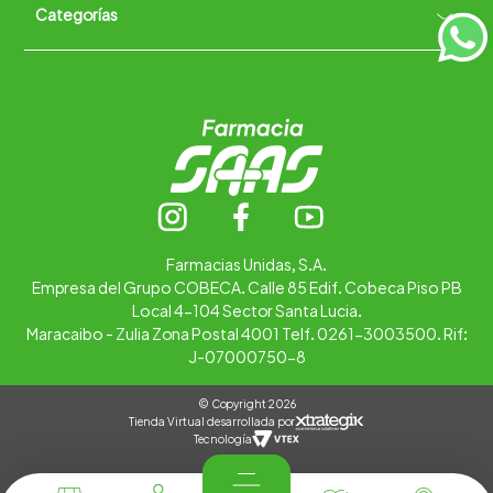
Categorías
Quiénes somos
+
Trabaja con nosotros
Ubica tu farmacia
Contáctanos
Alimentos
Cuidado personal
Hogar
Infantil
Medicamentos
Salud
Farmacias Unidas, S.A.
Empresa del Grupo COBECA. Calle 85 Edif. Cobeca Piso PB
Local 4-104 Sector Santa Lucia.
Maracaibo - Zulia Zona Postal 4001 Telf. 0261-3003500. Rif:
J-07000750-8
© Copyright 2026
Tienda Virtual desarrollada por
Tecnología