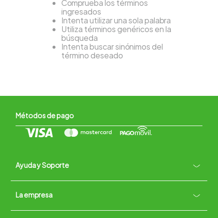
Comprueba los términos
ingresados
Intenta utilizar una sola palabra
Utiliza términos genéricos en la
búsqueda
Intenta buscar sinónimos del
término deseado
Métodos de pago
Ayuda y Soporte
+
La empresa
Contacto vía WhatsApp
+
Términos y condiciones
Políticas de Privacidad
Políticas de Devoluciones