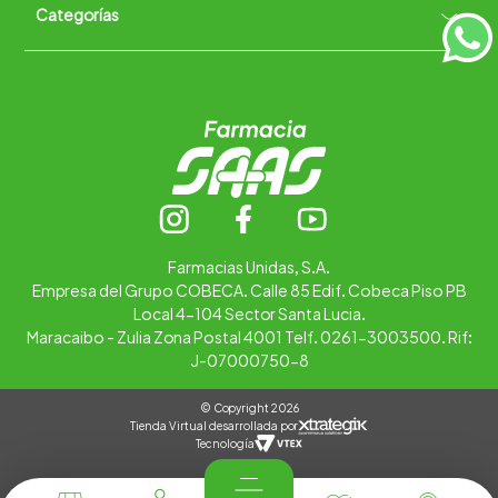
Categorías
Quiénes somos
+
Trabaja con nosotros
Ubica tu farmacia
Contáctanos
Alimentos
Cuidado personal
Hogar
Infantil
Medicamentos
Salud
Farmacias Unidas, S.A.
Empresa del Grupo COBECA. Calle 85 Edif. Cobeca Piso PB
Local 4-104 Sector Santa Lucia.
Maracaibo - Zulia Zona Postal 4001 Telf. 0261-3003500. Rif:
J-07000750-8
© Copyright 2026
Tienda Virtual desarrollada por
Tecnología