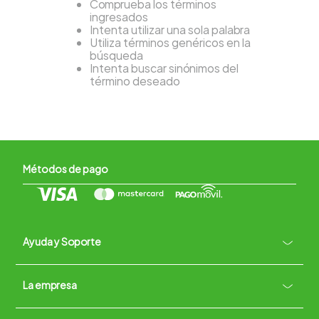
Comprueba los términos
ingresados
Intenta utilizar una sola palabra
Utiliza términos genéricos en la
búsqueda
Intenta buscar sinónimos del
término deseado
Métodos de pago
Ayuda y Soporte
+
La empresa
Contacto vía WhatsApp
+
Términos y condiciones
Políticas de Privacidad
Políticas de Devoluciones