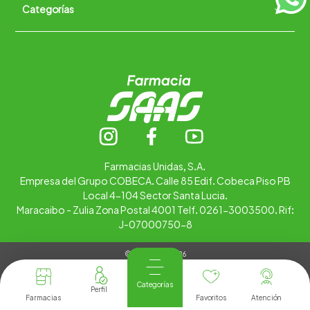
Categorías
Quiénes somos
+
Trabaja con nosotros
Ubica tu farmacia
Contáctanos
Alimentos
Cuidado personal
Hogar
Infantil
Medicamentos
Salud
Farmacias Unidas, S.A.
Empresa del Grupo COBECA. Calle 85 Edif. Cobeca Piso PB
Local 4-104 Sector Santa Lucia.
Maracaibo - Zulia Zona Postal 4001 Telf. 0261-3003500. Rif:
J-07000750-8
© Copyright 2026
Tienda Virtual desarrollada por
Tecnología
Categorías
Farmacias
Favoritos
Atención