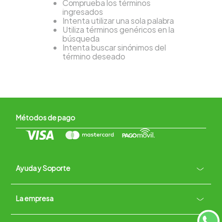
Comprueba los términos
ingresados
Intenta utilizar una sola palabra
Utiliza términos genéricos en la
búsqueda
Intenta buscar sinónimos del
término deseado
Métodos de pago
Ayuda y Soporte
+
La empresa
Contacto vía WhatsApp
+
Términos y condiciones
Políticas de Privacidad
Políticas de Devoluciones