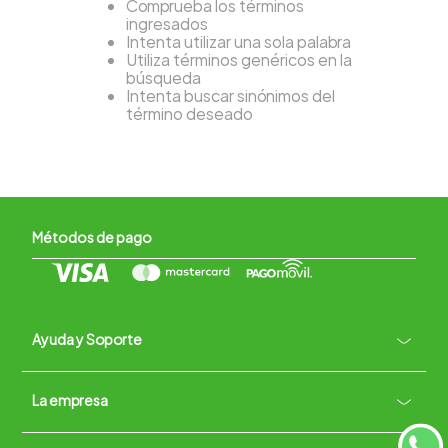
Comprueba los términos
ingresados
Intenta utilizar una sola palabra
Utiliza términos genéricos en la
búsqueda
Intenta buscar sinónimos del
término deseado
Métodos de pago
Ayuda y Soporte
+
La empresa
Contacto vía WhatsApp
+
Términos y condiciones
Políticas de Privacidad
Políticas de Devoluciones