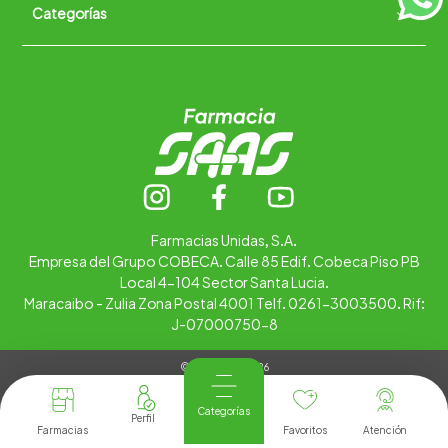
Categorías
Quiénes somos
+
Trabaja con nosotros
Ubica tu farmacia
Contáctanos
Alimentos
Cuidado personal
Hogar
Infantil
Medicamentos
Salud
Farmacias Unidas, S.A.
Empresa del Grupo COBECA. Calle 85 Edif. Cobeca Piso PB
Local 4-104 Sector Santa Lucia.
Maracaibo - Zulia Zona Postal 4001 Telf. 0261-3003500. Rif:
J-07000750-8
© Copyright 2026
Tienda Virtual desarrollada por
Tecnología
Categorías
Farmacias
Favoritos
Atención