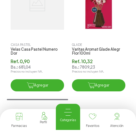
CASA PASTEL
GLADE
Velas Casa Pastel Numero
Varitas Aromat Glade Alegr
Dor
Flor 100ml
Ref.
0,90
Ref.
10,32
Bs.:
681,04
Bs.:
7809,23
Precios no incluyen IVA.
Precios no incluyen IVA.
Agregar
Agregar
Opiniones del producto
Categorías
Farmacias
Favoritos
Atención