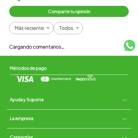
Más reciente
Todos
Cargando comentarios…
Métodos de pago
Ayuda y Soporte
+
La empresa
Contacto vía WhatsApp
+
Términos y condiciones
Políticas de Privacidad
Políticas de Devoluciones
Categorías
Quiénes somos
+