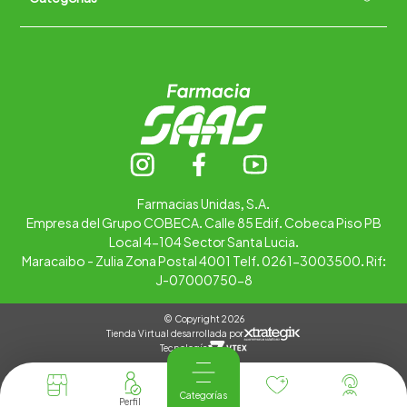
Trabaja con nosotros
Ubica tu farmacia
Contáctanos
Alimentos
Cuidado personal
Hogar
Infantil
Medicamentos
Salud
Farmacias Unidas, S.A.
Empresa del Grupo COBECA. Calle 85 Edif. Cobeca Piso PB
Local 4-104 Sector Santa Lucia.
Maracaibo - Zulia Zona Postal 4001 Telf. 0261-3003500. Rif:
J-07000750-8
© Copyright 2026
Tienda Virtual desarrollada por
Tecnología
Categorías