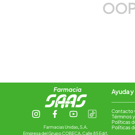
OOP
7
.
vitamina c
8
.
amoxicilina
9
.
slinda
10
.
magnesio
Ayuda y
Contacto 
Términos y
Políticas 
Farmacias Unidas, S.A.
Políticas 
Empresa del Grupo COBECA. Calle 85 Edif.