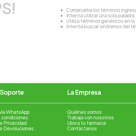
S!
Comprueba los términos ingre
Intenta utilizar una sola palabra
Utiliza términos genéricos en l
Intenta buscar sinónimos del 
 Soporte
La Empresa
vía WhatsApp
Quiénes somos
 condiciones
Trabaja con nosotros
de Privacidad
Ubica tu farmacia
de Devoluciones
Contáctanos