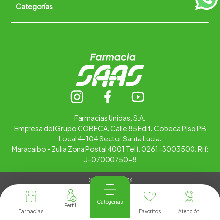
Categorías
Quiénes somos
+
Trabaja con nosotros
Ubica tu farmacia
Contáctanos
Alimentos
Cuidado personal
Hogar
Infantil
Medicamentos
Salud
Farmacias Unidas, S.A.
Empresa del Grupo COBECA. Calle 85 Edif. Cobeca Piso PB
Local 4-104 Sector Santa Lucia.
Maracaibo - Zulia Zona Postal 4001 Telf. 0261-3003500. Rif:
J-07000750-8
© Copyright 2026
Tienda Virtual desarrollada por
Tecnología
Categorías
Farmacias
Favoritos
Atención