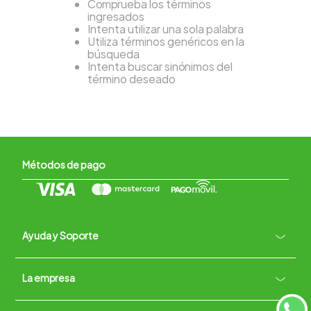
Comprueba los términos
ingresados
Intenta utilizar una sola palabra
Utiliza términos genéricos en la
búsqueda
Intenta buscar sinónimos del
término deseado
Métodos de pago
Ayuda y Soporte
+
La empresa
Contacto vía WhatsApp
+
Términos y condiciones
Políticas de Privacidad
Políticas de Devoluciones