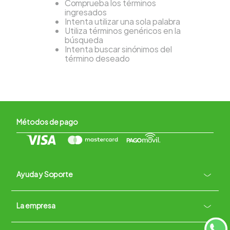
Comprueba los términos
ingresados
Intenta utilizar una sola palabra
Utiliza términos genéricos en la
búsqueda
Intenta buscar sinónimos del
término deseado
Métodos de pago
Ayuda y Soporte
+
La empresa
Contacto vía WhatsApp
+
Términos y condiciones
Políticas de Privacidad
Políticas de Devoluciones