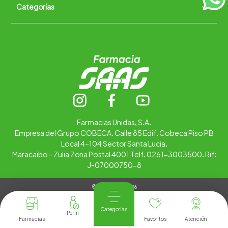
Categorías
Quiénes somos
+
Trabaja con nosotros
Ubica tu farmacia
Contáctanos
Alimentos
Cuidado personal
Hogar
Infantil
Medicamentos
Salud
Farmacias Unidas, S.A.
Empresa del Grupo COBECA. Calle 85 Edif. Cobeca Piso PB
Local 4-104 Sector Santa Lucia.
Maracaibo - Zulia Zona Postal 4001 Telf. 0261-3003500. Rif:
J-07000750-8
© Copyright 2026
Tienda Virtual desarrollada por
Tecnología
Categorías
Farmacias
Favoritos
Atención