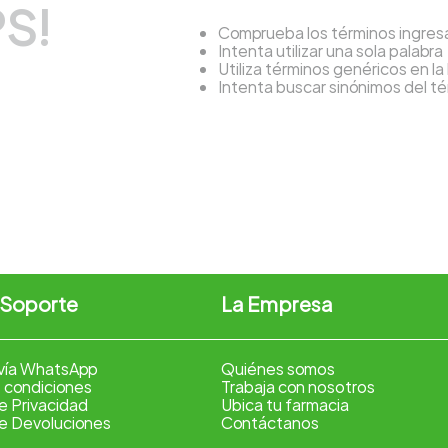
S!
Comprueba los términos ingre
Intenta utilizar una sola palabra
Utiliza términos genéricos en l
Intenta buscar sinónimos del 
 Soporte
La Empresa
vía WhatsApp
Quiénes somos
 condiciones
Trabaja con nosotros
de Privacidad
Ubica tu farmacia
de Devoluciones
Contáctanos