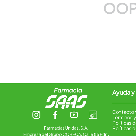
OOP
7
.
vitamina c
8
.
amoxicilina
9
.
slinda
10
.
atorvastatina
Ayuda y
Contacto 
Términos y
Políticas 
Farmacias Unidas, S.A.
Políticas 
Empresa del Grupo COBECA. Calle 85 Edif.