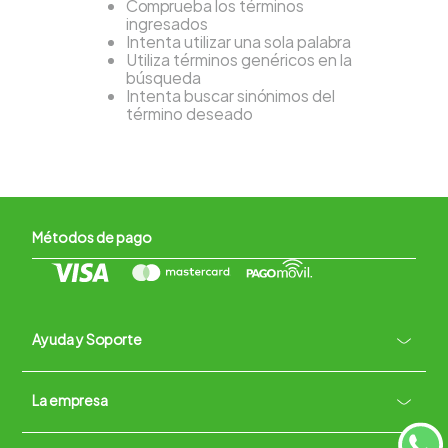
Comprueba los términos
ingresados
Intenta utilizar una sola palabra
Utiliza términos genéricos en la
búsqueda
Intenta buscar sinónimos del
término deseado
Métodos de pago
Ayuda y Soporte
+
La empresa
Contacto vía WhatsApp
+
Términos y condiciones
Políticas de Privacidad
Políticas de Devoluciones