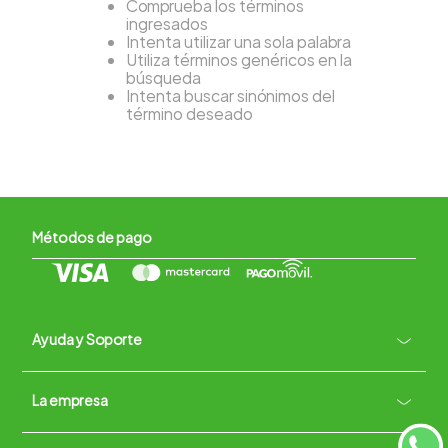
Comprueba los términos
ingresados
Intenta utilizar una sola palabra
Utiliza términos genéricos en la
búsqueda
Intenta buscar sinónimos del
término deseado
Métodos de pago
Ayuda y Soporte
+
La empresa
Contacto vía WhatsApp
+
Términos y condiciones
Políticas de Privacidad
Políticas de Devoluciones