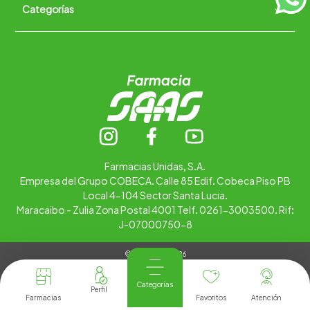
Categorías
Quiénes somos
+
Trabaja con nosotros
Ubica tu farmacia
Contáctanos
Alimentos
Cuidado personal
Hogar
Infantil
Medicamentos
Salud
Farmacias Unidas, S.A.
Empresa del Grupo COBECA. Calle 85 Edif. Cobeca Piso PB
Local 4-104 Sector Santa Lucia.
Maracaibo - Zulia Zona Postal 4001 Telf. 0261-3003500. Rif:
J-07000750-8
© Copyright 2026
Tienda Virtual desarrollada por
Tecnología
Categorías
Farmacias
Favoritos
Atención