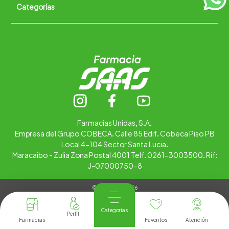
Categorías
Quiénes somos
+
Trabaja con nosotros
Ubica tu farmacia
Contáctanos
Alimentos
Cuidado personal
Hogar
Infantil
Medicamentos
Salud
Farmacias Unidas, S.A.
Empresa del Grupo COBECA. Calle 85 Edif. Cobeca Piso PB
Local 4-104 Sector Santa Lucia.
Maracaibo - Zulia Zona Postal 4001 Telf. 0261-3003500. Rif:
J-07000750-8
© Copyright 2026
Tienda Virtual desarrollada por
Tecnología
Categorías
Farmacias
Favoritos
Atención