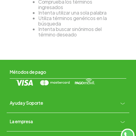
Comprueba los términos
ingresados
Intenta utilizar una sola palabra
Utiliza términos genéricos en la
búsqueda
Intenta buscar sinónimos del
término deseado
Métodos de pago
Ayuda y Soporte
+
La empresa
Contacto vía WhatsApp
+
Términos y condiciones
Políticas de Privacidad
Políticas de Devoluciones