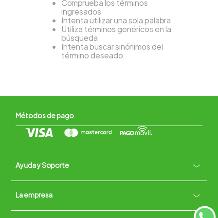
Comprueba los términos
ingresados
Intenta utilizar una sola palabra
Utiliza términos genéricos en la
búsqueda
Intenta buscar sinónimos del
término deseado
Métodos de pago
Ayuda y Soporte
+
La empresa
Contacto vía WhatsApp
+
Términos y condiciones
Políticas de Privacidad
Políticas de Devoluciones