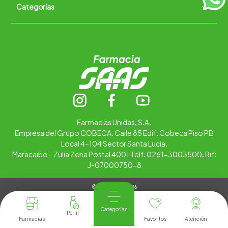
Categorías
Quiénes somos
+
Trabaja con nosotros
Ubica tu farmacia
Contáctanos
Alimentos
Cuidado personal
Hogar
Infantil
Medicamentos
Salud
Farmacias Unidas, S.A.
Empresa del Grupo COBECA. Calle 85 Edif. Cobeca Piso PB
Local 4-104 Sector Santa Lucia.
Maracaibo - Zulia Zona Postal 4001 Telf. 0261-3003500. Rif:
J-07000750-8
© Copyright 2026
Tienda Virtual desarrollada por
Tecnología
Categorías
Farmacias
Favoritos
Atención