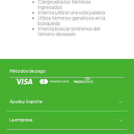
Comprueba los términos
ingresados
Intenta utilizar una sola palabra
Utiliza términos genéricos en la
búsqueda
Intenta buscar sinónimos del
término deseado
Métodos de pago
Ayuda y Soporte
+
La empresa
Contacto vía WhatsApp
+
Términos y condiciones
Políticas de Privacidad
Políticas de Devoluciones