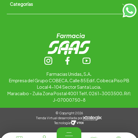
Categorías
Quiénes somos
+
Trabaja con nosotros
Ubica tu farmacia
Contáctanos
Alimentos
Cuidado personal
Hogar
Infantil
Medicamentos
Salud
Farmacias Unidas, S.A.
Empresa del Grupo COBECA. Calle 85 Edif. Cobeca Piso PB
Local 4-104 Sector Santa Lucia.
Maracaibo - Zulia Zona Postal 4001 Telf. 0261-3003500. Rif:
J-07000750-8
© Copyright 2026
Tienda Virtual desarrollada por
Tecnología