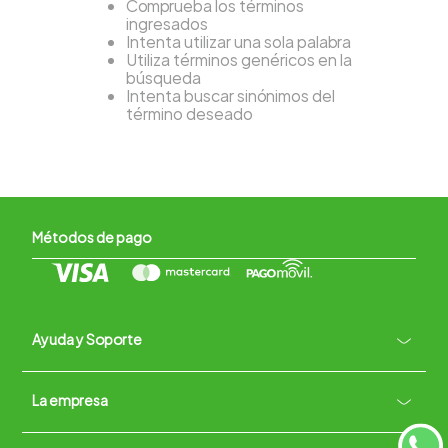
Comprueba los términos
ingresados
Intenta utilizar una sola palabra
Utiliza términos genéricos en la
búsqueda
Intenta buscar sinónimos del
término deseado
Métodos de pago
Ayuda y Soporte
+
La empresa
Contacto vía WhatsApp
+
Términos y condiciones
Políticas de Privacidad
Políticas de Devoluciones