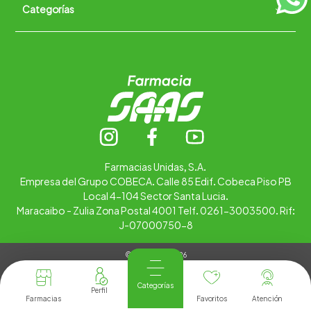
Categorías
Quiénes somos
+
Trabaja con nosotros
Ubica tu farmacia
Contáctanos
Alimentos
Cuidado personal
Hogar
Infantil
Medicamentos
Salud
Farmacias Unidas, S.A.
Empresa del Grupo COBECA. Calle 85 Edif. Cobeca Piso PB
Local 4-104 Sector Santa Lucia.
Maracaibo - Zulia Zona Postal 4001 Telf. 0261-3003500. Rif:
J-07000750-8
© Copyright 2026
Tienda Virtual desarrollada por
Tecnología
Categorías
Farmacias
Favoritos
Atención