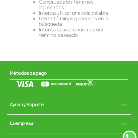
Comprueba los términos
ingresados
Intenta utilizar una sola palabra
Utiliza términos genéricos en la
búsqueda
Intenta buscar sinónimos del
término deseado
Métodos de pago
Ayuda y Soporte
+
La empresa
Contacto vía WhatsApp
+
Términos y condiciones
Políticas de Privacidad
Políticas de Devoluciones