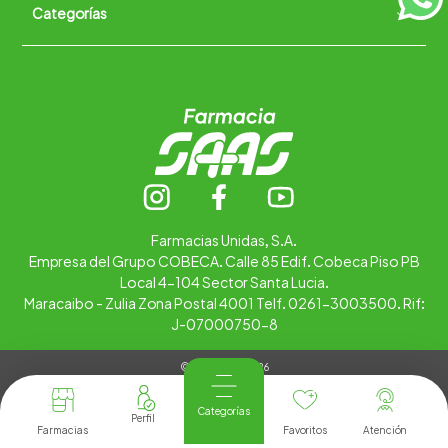
Categorías
Quiénes somos
+
Trabaja con nosotros
Ubica tu farmacia
Contáctanos
Alimentos
Cuidado personal
Hogar
Infantil
Medicamentos
Salud
Farmacias Unidas, S.A.
Empresa del Grupo COBECA. Calle 85 Edif. Cobeca Piso PB
Local 4-104 Sector Santa Lucia.
Maracaibo - Zulia Zona Postal 4001 Telf. 0261-3003500. Rif:
J-07000750-8
© Copyright 2026
Tienda Virtual desarrollada por
Tecnología
Categorías
Farmacias
Favoritos
Atención