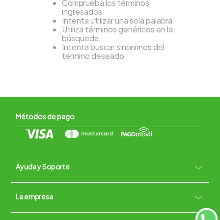
Comprueba los términos
ingresados
Intenta utilizar una sola palabra
Utiliza términos genéricos en la
búsqueda
Intenta buscar sinónimos del
término deseado
Métodos de pago
Ayuda y Soporte
+
La empresa
Contacto vía WhatsApp
+
Términos y condiciones
Políticas de Privacidad
Políticas de Devoluciones