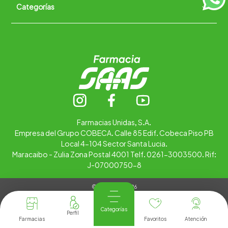
Categorías
Quiénes somos
+
Trabaja con nosotros
Ubica tu farmacia
Contáctanos
Alimentos
Cuidado personal
Hogar
Infantil
Medicamentos
Salud
Farmacias Unidas, S.A.
Empresa del Grupo COBECA. Calle 85 Edif. Cobeca Piso PB
Local 4-104 Sector Santa Lucia.
Maracaibo - Zulia Zona Postal 4001 Telf. 0261-3003500. Rif:
J-07000750-8
© Copyright 2026
Tienda Virtual desarrollada por
Tecnología
Categorías
Farmacias
Favoritos
Atención