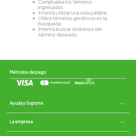
Comprueba los términos
ingresados
Intenta utilizar una sola palabra
Utiliza términos genéricos en la
búsqueda
Intenta buscar sinónimos del
término deseado
Métodos de pago
Ayuda y Soporte
+
La empresa
Contacto vía WhatsApp
+
Términos y condiciones
Políticas de Privacidad
Políticas de Devoluciones