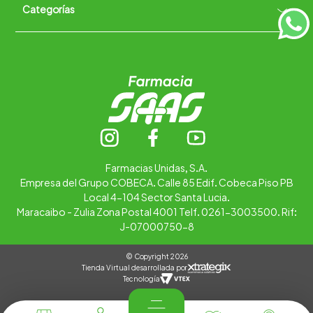
Categorías
Quiénes somos
+
Trabaja con nosotros
Ubica tu farmacia
Contáctanos
Alimentos
Cuidado personal
Hogar
Infantil
Medicamentos
Salud
Farmacias Unidas, S.A.
Empresa del Grupo COBECA. Calle 85 Edif. Cobeca Piso PB
Local 4-104 Sector Santa Lucia.
Maracaibo - Zulia Zona Postal 4001 Telf. 0261-3003500. Rif:
J-07000750-8
© Copyright 2026
Tienda Virtual desarrollada por
Tecnología