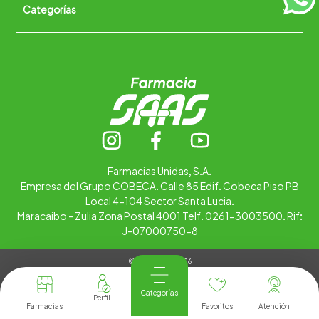
Categorías
Quiénes somos
+
Trabaja con nosotros
Ubica tu farmacia
Contáctanos
Alimentos
Cuidado personal
Hogar
Infantil
Medicamentos
Salud
Farmacias Unidas, S.A.
Empresa del Grupo COBECA. Calle 85 Edif. Cobeca Piso PB
Local 4-104 Sector Santa Lucia.
Maracaibo - Zulia Zona Postal 4001 Telf. 0261-3003500. Rif:
J-07000750-8
© Copyright 2026
Tienda Virtual desarrollada por
Tecnología
Categorías
Farmacias
Favoritos
Atención