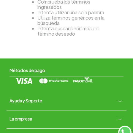
Comprueba los términos
ingresados
Intenta utilizar una sola palabra
Utiliza términos genéricos en la
búsqueda
Intenta buscar sinónimos del
término deseado
Métodos de pago
Ayuda y Soporte
+
La empresa
Contacto vía WhatsApp
+
Términos y condiciones
Políticas de Privacidad
Políticas de Devoluciones