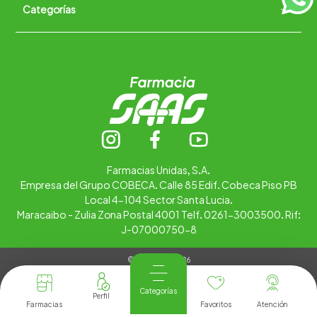
Categorías
Quiénes somos
+
Trabaja con nosotros
Ubica tu farmacia
Contáctanos
Alimentos
Cuidado personal
Hogar
Infantil
Medicamentos
Salud
Farmacias Unidas, S.A.
Empresa del Grupo COBECA. Calle 85 Edif. Cobeca Piso PB
Local 4-104 Sector Santa Lucia.
Maracaibo - Zulia Zona Postal 4001 Telf. 0261-3003500. Rif:
J-07000750-8
© Copyright 2026
Tienda Virtual desarrollada por
Tecnología
Categorías
Farmacias
Favoritos
Atención