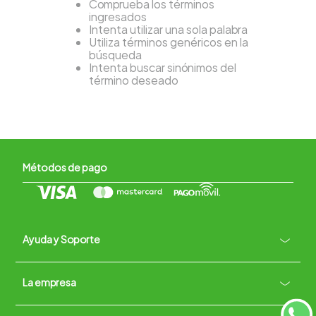
Comprueba los términos
ingresados
Intenta utilizar una sola palabra
Utiliza términos genéricos en la
búsqueda
Intenta buscar sinónimos del
término deseado
Métodos de pago
Ayuda y Soporte
+
La empresa
Contacto vía WhatsApp
+
Términos y condiciones
Políticas de Privacidad
Políticas de Devoluciones