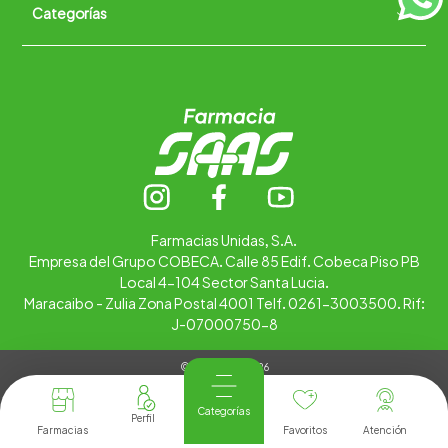
Categorías
Quiénes somos
+
Trabaja con nosotros
Ubica tu farmacia
Contáctanos
Alimentos
Cuidado personal
Hogar
Infantil
Medicamentos
Salud
Farmacias Unidas, S.A.
Empresa del Grupo COBECA. Calle 85 Edif. Cobeca Piso PB
Local 4-104 Sector Santa Lucia.
Maracaibo - Zulia Zona Postal 4001 Telf. 0261-3003500. Rif:
J-07000750-8
© Copyright 2026
Tienda Virtual desarrollada por
Tecnología
Categorías
Farmacias
Favoritos
Atención