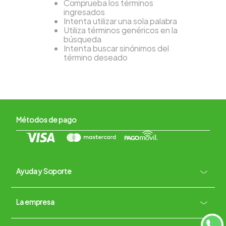
Comprueba los términos
ingresados
Intenta utilizar una sola palabra
Utiliza términos genéricos en la
búsqueda
Intenta buscar sinónimos del
término deseado
Métodos de pago
Ayuda y Soporte
+
La empresa
Contacto vía WhatsApp
+
Términos y condiciones
Políticas de Privacidad
Políticas de Devoluciones