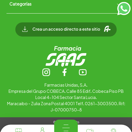
Categorías
Quiénes somos
+
Trabaja con nosotros
Ubica tu farmacia
Contáctanos
Alimentos
Cuidado personal
Hogar
Infantil
Medicamentos
Salud
Farmacias Unidas, S.A.
Empresa del Grupo COBECA. Calle 85 Edif. Cobeca Piso PB
Local 4-104 Sector Santa Lucia.
Maracaibo - Zulia Zona Postal 4001 Telf. 0261-3003500. Rif:
J-07000750-8
© Copyright 2026
Tienda Virtual desarrollada por
Tecnología