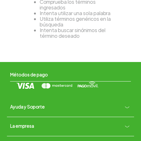
Comprueba los términos
ingresados
Intenta utilizar una sola palabra
Utiliza términos genéricos en la
búsqueda
Intenta buscar sinónimos del
término deseado
Métodos de pago
Ayuda y Soporte
+
La empresa
Contacto vía WhatsApp
+
Términos y condiciones
Políticas de Privacidad
Políticas de Devoluciones