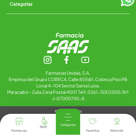
Categorías
Quiénes somos
+
Trabaja con nosotros
Ubica tu farmacia
Contáctanos
Alimentos
Cuidado personal
Hogar
Infantil
Medicamentos
Salud
Farmacias Unidas, S.A.
Empresa del Grupo COBECA. Calle 85 Edif. Cobeca Piso PB
Local 4-104 Sector Santa Lucia.
Maracaibo - Zulia Zona Postal 4001 Telf. 0261-3003500. Rif:
J-07000750-8
© Copyright 2026
Tienda Virtual desarrollada por
Tecnología
Categorías
Farmacias
Favoritos
Atención