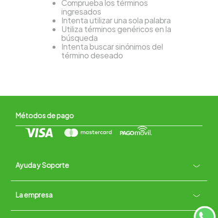
Comprueba los términos
ingresados
Intenta utilizar una sola palabra
Utiliza términos genéricos en la
búsqueda
Intenta buscar sinónimos del
término deseado
Métodos de pago
Ayuda y Soporte
+
La empresa
Contacto vía WhatsApp
+
Términos y condiciones
Políticas de Privacidad
Políticas de Devoluciones