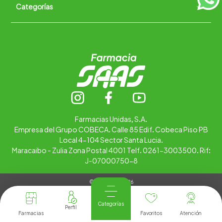
Categorías
Quiénes somos
+
Trabaja con nosotros
Ubica tu farmacia
Contáctanos
Alimentos
Cuidado personal
Hogar
Infantil
Medicamentos
Salud
Farmacias Unidas, S.A.
Empresa del Grupo COBECA. Calle 85 Edif. Cobeca Piso PB
Local 4-104 Sector Santa Lucia.
Maracaibo - Zulia Zona Postal 4001 Telf. 0261-3003500. Rif:
J-07000750-8
© Copyright 2026
Tienda Virtual desarrollada por
Tecnología
Categorías
Farmacias
Favoritos
Atención