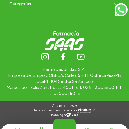
Categorías
Quiénes somos
+
Trabaja con nosotros
Ubica tu farmacia
Contáctanos
Alimentos
Cuidado personal
Hogar
Infantil
Medicamentos
Salud
Farmacias Unidas, S.A.
Empresa del Grupo COBECA. Calle 85 Edif. Cobeca Piso PB
Local 4-104 Sector Santa Lucia.
Maracaibo - Zulia Zona Postal 4001 Telf. 0261-3003500. Rif:
J-07000750-8
© Copyright 2026
Tienda Virtual desarrollada por
Tecnología