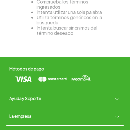
Comprueba los términos
ingresados
Intenta utilizar una sola palabra
Utiliza términos genéricos en la
búsqueda
Intenta buscar sinónimos del
término deseado
Métodos de pago
Ayuda y Soporte
+
La empresa
Contacto vía WhatsApp
+
Términos y condiciones
Políticas de Privacidad
Políticas de Devoluciones