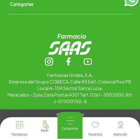
Categorías
Quiénes somos
+
Trabaja con nosotros
Ubica tu farmacia
Contáctanos
Alimentos
Cuidado personal
Hogar
Infantil
Medicamentos
Salud
Farmacias Unidas, S.A.
Empresa del Grupo COBECA. Calle 85 Edif. Cobeca Piso PB
Local 4-104 Sector Santa Lucia.
Maracaibo - Zulia Zona Postal 4001 Telf. 0261-3003500. Rif:
J-07000750-8
© Copyright 2026
Tienda Virtual desarrollada por
Tecnología
Categorías
Farmacias
Favoritos
Atención