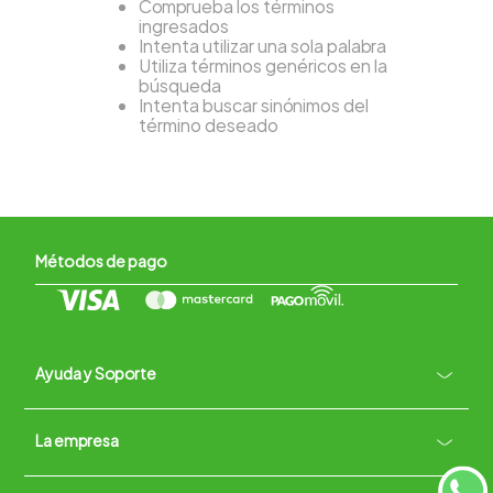
Comprueba los términos
ingresados
Intenta utilizar una sola palabra
Utiliza términos genéricos en la
búsqueda
Intenta buscar sinónimos del
término deseado
Métodos de pago
Ayuda y Soporte
+
La empresa
Contacto vía WhatsApp
+
Términos y condiciones
Políticas de Privacidad
Políticas de Devoluciones