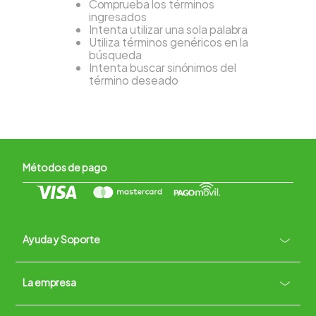
Comprueba los términos
ingresados
Intenta utilizar una sola palabra
Utiliza términos genéricos en la
búsqueda
Intenta buscar sinónimos del
término deseado
Métodos de pago
Ayuda y Soporte
+
La empresa
Contacto vía WhatsApp
+
Términos y condiciones
Políticas de Privacidad
Políticas de Devoluciones