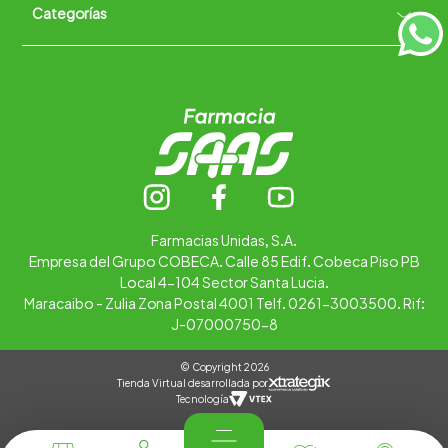
Categorías
Quiénes somos
+
Trabaja con nosotros
Ubica tu farmacia
Contáctanos
Alimentos
Cuidado personal
Hogar
Infantil
Medicamentos
Salud
Farmacias Unidas, S.A.
Empresa del Grupo COBECA. Calle 85 Edif. Cobeca Piso PB
Local 4-104 Sector Santa Lucia.
Maracaibo - Zulia Zona Postal 4001 Telf. 0261-3003500. Rif:
J-07000750-8
© Copyright 2026
Tienda Virtual desarrollada por
Tecnología