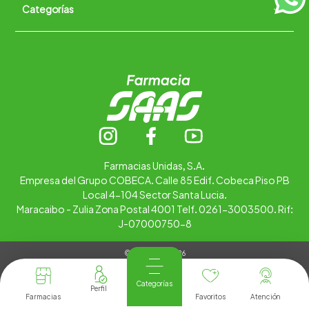
Categorías
Quiénes somos
+
Trabaja con nosotros
Ubica tu farmacia
Contáctanos
Alimentos
Cuidado personal
Hogar
Infantil
Medicamentos
Salud
Farmacias Unidas, S.A.
Empresa del Grupo COBECA. Calle 85 Edif. Cobeca Piso PB
Local 4-104 Sector Santa Lucia.
Maracaibo - Zulia Zona Postal 4001 Telf. 0261-3003500. Rif:
J-07000750-8
© Copyright 2026
Tienda Virtual desarrollada por
Tecnología
Categorías
Farmacias
Favoritos
Atención