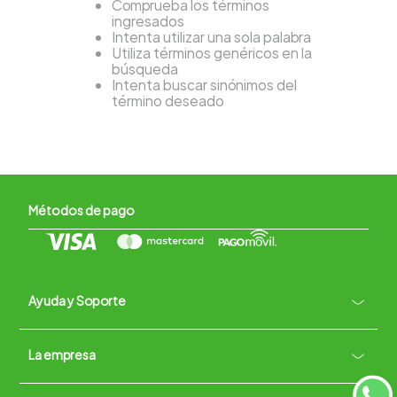
Comprueba los términos
ingresados
Intenta utilizar una sola palabra
Utiliza términos genéricos en la
búsqueda
Intenta buscar sinónimos del
término deseado
Métodos de pago
Ayuda y Soporte
+
La empresa
Contacto vía WhatsApp
+
Términos y condiciones
Políticas de Privacidad
Políticas de Devoluciones