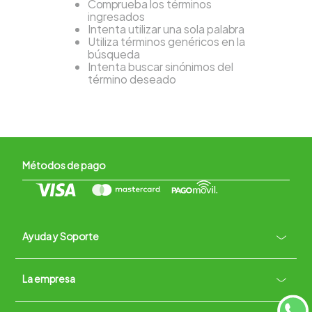
Comprueba los términos
ingresados
Intenta utilizar una sola palabra
Utiliza términos genéricos en la
búsqueda
Intenta buscar sinónimos del
término deseado
Métodos de pago
Ayuda y Soporte
+
La empresa
Contacto vía WhatsApp
+
Términos y condiciones
Políticas de Privacidad
Políticas de Devoluciones