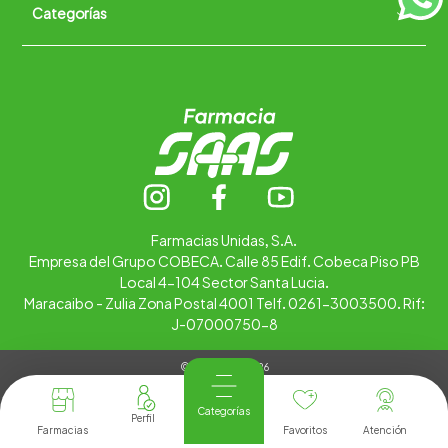
Categorías
Quiénes somos
+
Trabaja con nosotros
Ubica tu farmacia
Contáctanos
Alimentos
Cuidado personal
Hogar
Infantil
Medicamentos
Salud
Farmacias Unidas, S.A.
Empresa del Grupo COBECA. Calle 85 Edif. Cobeca Piso PB
Local 4-104 Sector Santa Lucia.
Maracaibo - Zulia Zona Postal 4001 Telf. 0261-3003500. Rif:
J-07000750-8
© Copyright 2026
Tienda Virtual desarrollada por
Tecnología
Categorías
Farmacias
Favoritos
Atención