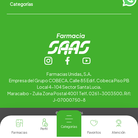
Categorías
Quiénes somos
+
Trabaja con nosotros
Ubica tu farmacia
Contáctanos
Alimentos
Cuidado personal
Hogar
Infantil
Medicamentos
Salud
Farmacias Unidas, S.A.
Empresa del Grupo COBECA. Calle 85 Edif. Cobeca Piso PB
Local 4-104 Sector Santa Lucia.
Maracaibo - Zulia Zona Postal 4001 Telf. 0261-3003500. Rif:
J-07000750-8
© Copyright 2026
Tienda Virtual desarrollada por
Tecnología
Categorías
Farmacias
Favoritos
Atención