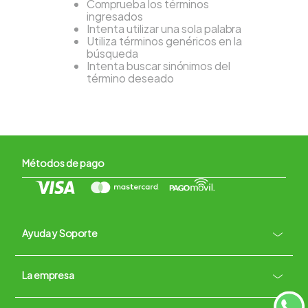
Comprueba los términos
ingresados
Intenta utilizar una sola palabra
Utiliza términos genéricos en la
búsqueda
Intenta buscar sinónimos del
término deseado
Métodos de pago
Ayuda y Soporte
+
La empresa
Contacto vía WhatsApp
+
Términos y condiciones
Políticas de Privacidad
Políticas de Devoluciones