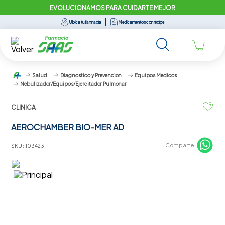
EVOLUCIONAMOS PARA CUIDARTE MEJOR
Ubica tu farmacia
Medicamentos con récipe
Salud
Diagnostico y Prevencion
Equipos Medicos
Nebulizador/Equipos/Ejercitador Pulmonar
CLINICA
AEROCHAMBER BIO-MER AD
Comparte
SKU
:
103423