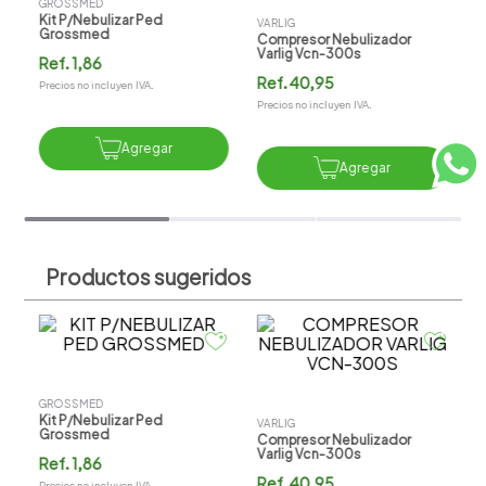
N
GROSSMED
P
Kit P/nebulizar Ped
VARLIG
Grossmed
Compresor Nebulizador
R
Varlig Vcn-300s
Ref.
1,86
Pr
Ref.
40,95
Precios no incluyen IVA.
Precios no incluyen IVA.
Agregar
Agregar
Productos sugeridos
V
N
GROSSMED
P
Kit P/nebulizar Ped
VARLIG
Grossmed
Compresor Nebulizador
R
Varlig Vcn-300s
Ref.
1,86
Pr
Ref.
40,95
Precios no incluyen IVA.