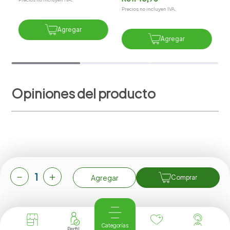
Precios no incluyen IVA.
Agregar
Agregar
Opiniones del producto
Cargando el resumen…
－
＋
Agregar
Comprar
Más reciente
Todos
Categorías