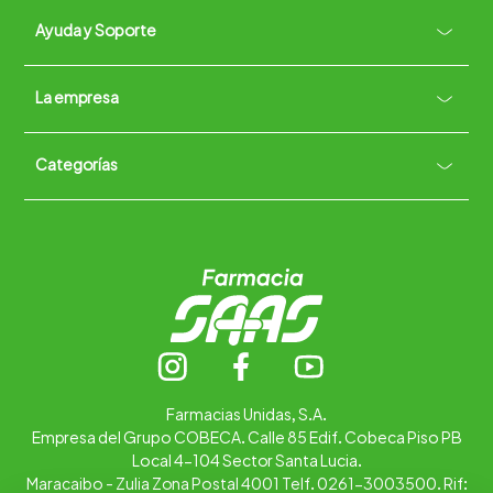
Ayuda y Soporte
+
La empresa
Contacto vía WhatsApp
+
Términos y condiciones
Políticas de Privacidad
Políticas de Devoluciones
Categorías
Quiénes somos
+
Trabaja con nosotros
Ubica tu farmacia
Contáctanos
Alimentos
Cuidado personal
Hogar
Infantil
Medicamentos
Salud
Farmacias Unidas, S.A.
Empresa del Grupo COBECA. Calle 85 Edif. Cobeca Piso PB
Local 4-104 Sector Santa Lucia.
Maracaibo - Zulia Zona Postal 4001 Telf. 0261-3003500. Rif: