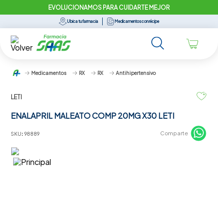
EVOLUCIONAMOS PARA CUIDARTE MEJOR
Ubica tu farmacia
Medicamentos con récipe
Medicamentos
RX
RX
Antihipertensivo
LETI
ENALAPRIL MALEATO COMP 20MG X30 LETI
Comparte
SKU
:
98889