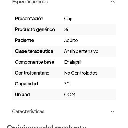
Especificaciones
-
Presentación
Caja
Producto genérico
Sí
Paciente
Adulto
Clase terapéutica
Antihipertensivo
Componente base
Enalapril
Control sanitario
No Controlados
Capacidad
30
Unidad
COM
+
Características
ENALAPRIL MALEATO COMP 20MG X30 LETI