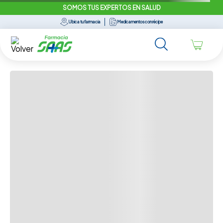
SOMOS TUS EXPERTOS EN SALUD
+
Especificaciones
Ubica tu farmacia
Medicamentos con récipe
+
Características
Opiniones del producto
Cargando el resumen…
Más reciente
Todos