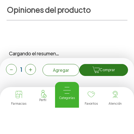
ETERNAL
BIOSKY
Spray Angels Vapor
All-Dovari Crem 90g
Mentolado 118ml
Ref.
1,87
Ref.
7,16
Precios no incluyen IVA.
Precios no incluyen IVA.
Agregar
Agregar
－
＋
Agregar
Comprar
Opiniones del producto
Categorías
Farmacias
Favoritos
Atención
Cargando el resumen…