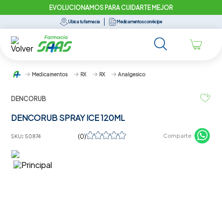
EVOLUCIONAMOS PARA CUIDARTE MEJOR
Ubica tu farmacia
Medicamentos con récipe
Medicamentos
RX
RX
Analgesico
DENCORUB
DENCORUB SPRAY ICE 120ML
☆
☆
☆
☆
☆
Comparte
(
0
)
SKU
:
50874