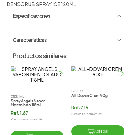
DENCORUB SPRAY ICE 120ML
Especificaciones
-
+
Características
DENCORUB SPRAY ICE 120ML
Productos similares
D
e
D
R
Pr
ETERNAL
BIOSKY