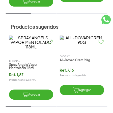
Spray Angels Vapor
All-Dovari Crem 90g
Mentolado 118ml
Ref.
1,87
Ref.
7,16
Precios no incluyen IVA.
Precios no incluyen IVA.
Agregar
Agregar
Productos sugeridos
D
e
D
R
Pr